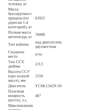
тележку, кг
Масса
буксируемого
прицепа (по
63925
дорогам 1-4
категорий), кг
Полная масса
76000
автопоезда, кг
над двигателем,
Тип кабины
двухместная
Спальное
есть
место
Тип ССУ,
2/3,5
дюймы
Высота ССУ
(при полной
1550
массе), мм
Двигатель
YC6K1342N-50
Полезная
мощность
407
(нетто), л.с.
Максимальная
частота