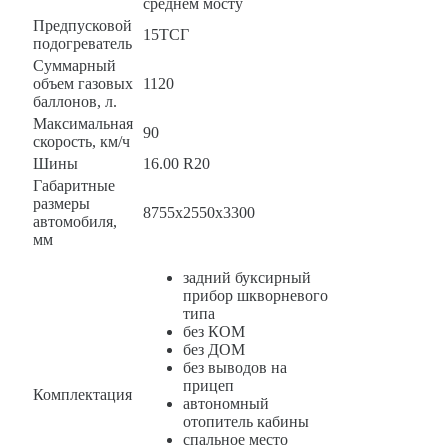
среднем мосту
Предпусковой
15ТСГ
подогреватель
Суммарный
объем газовых
1120
баллонов, л.
Максимальная
90
скорость, км/ч
Шины
16.00 R20
Габаритные
размеры
8755х2550х3300
автомобиля,
мм
задний буксирный
прибор шкворневого
типа
без КОМ
без ДОМ
без выводов на
прицеп
Комплектация
автономный
отопитель кабины
спальное место