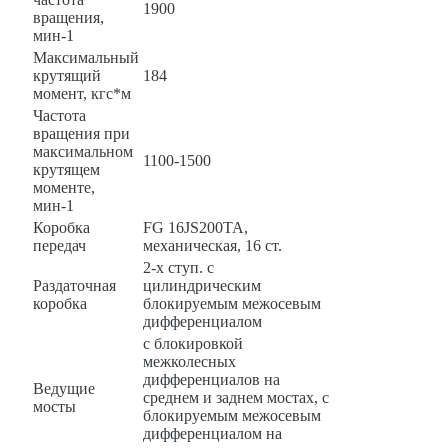
1900
вращения,
мин-1
Максимальный
крутящий
184
момент, кгс*м
Частота
вращения при
максимальном
1100-1500
крутящем
моменте,
мин-1
Коробка
FG 16JS200TA,
передач
механическая, 16 ст.
2-х ступ. с
Раздаточная
цилиндрическим
коробка
блокируемым межосевым
дифференциалом
с блокировкой
межколесных
дифференциалов на
Ведущие
среднем и заднем мостах, с
мосты
блокируемым межосевым
дифференциалом на