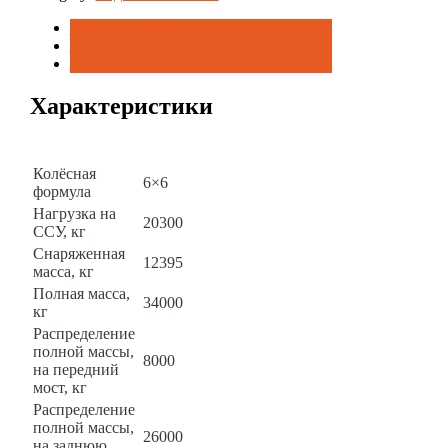
quantity
Характеристики
Базовая конфигурация
Reviews (0)
Характеристики
Наименование
63704К-3951
Колёсная
6×6
формула
Нагрузка на
20300
ССУ, кг
Снаряженная
12395
масса, кг
Полная масса,
34000
кг
Распределение
полной массы,
8000
на передний
мост, кг
Распределение
полной массы,
26000
на заднюю