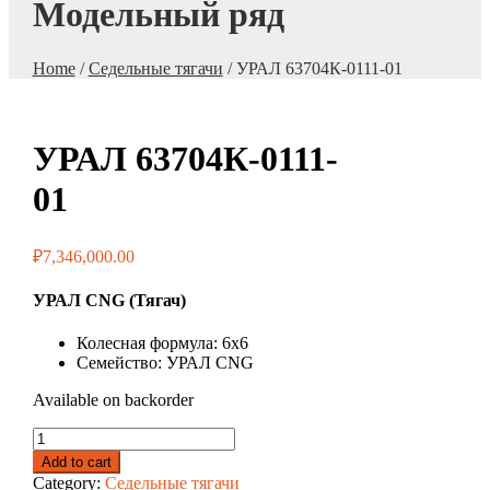
Модельный ряд
Home
/
Седельные тягачи
/ УРАЛ 63704К-0111-01
УРАЛ 63704К-0111-
01
₽
7,346,000.00
УРАЛ CNG (Тягач)
Колесная формула
:
6x6
Семейство
:
УРАЛ CNG
Available on backorder
УРАЛ
63704К-0111-
Add to cart
01
Category:
Седельные тягачи